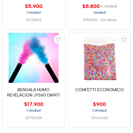
$5.900
$8.800
x Unidad
1 Unidad
Unidad
30721403
31713500
-
Sin Marca
BENGALA HUMO
CONFETTI ECONOMICO
REVELACION JYS60 DM917
$17.900
$900
1 Unidad
1 Unidad
30720255
31060633