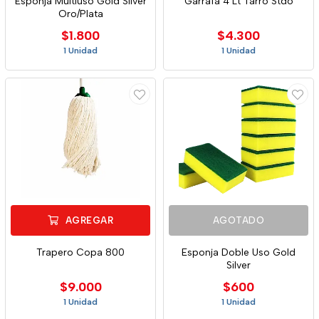
Esponja Multiuso Gold Silver
Garrafa 4 Lt Tarro Stdo
Oro/Plata
$1.800
$4.300
1 Unidad
1 Unidad
AGREGAR
AGOTADO
Trapero Copa 800
Esponja Doble Uso Gold
Silver
$9.000
$600
1 Unidad
1 Unidad