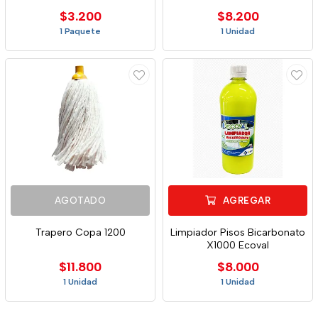
$3.200
$8.200
1 Paquete
1 Unidad
AGOTADO
AGREGAR
Trapero Copa 1200
Limpiador Pisos Bicarbonato
X1000 Ecoval
$11.800
$8.000
1 Unidad
1 Unidad