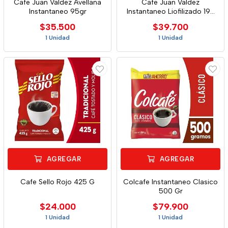
Cafe Juan Valdez Avellana
Cafe Juan Valdez
Instantaneo 95gr
Instantaneo Liofilizado 190
Gr
$35.500
$39.700
1 Unidad
1 Unidad
AGREGAR
AGREGAR
Cafe Sello Rojo 425 G
Colcafe Instantaneo Clasico
500 Gr
$24.000
$79.900
1 Unidad
1 Unidad