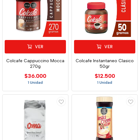
VER
VER
Colcafe Cappuccino Mocca
Colcafe Instantaneo Clasico
270g
50gr
$36.000
$12.500
1 Unidad
1 Unidad