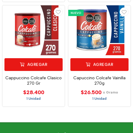
NUEVO
AGREGAR
AGREGAR
Cappuccino Colcafe Clasico
Capuccino Colcafe Vainilla
270 Gr
270g
$28.400
$26.500
x Gramo
1 Unidad
1 Unidad