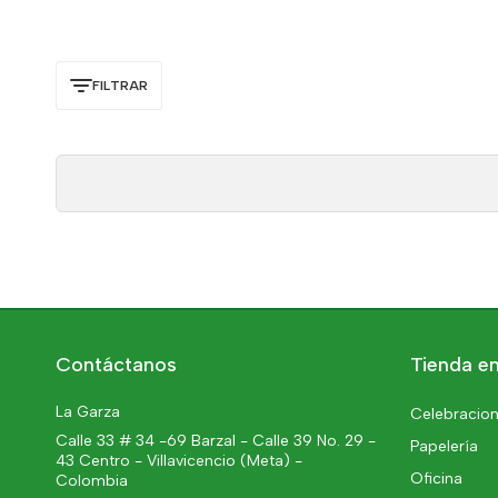
FILTRAR
Contáctanos
Tienda en
La Garza
Celebracion
Calle 33 # 34 -69 Barzal - Calle 39 No. 29 -
Papelería
43 Centro - Villavicencio (Meta) -
Oficina
Colombia