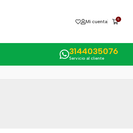
0
Mi cuenta
3144035076
Servicio al cliente