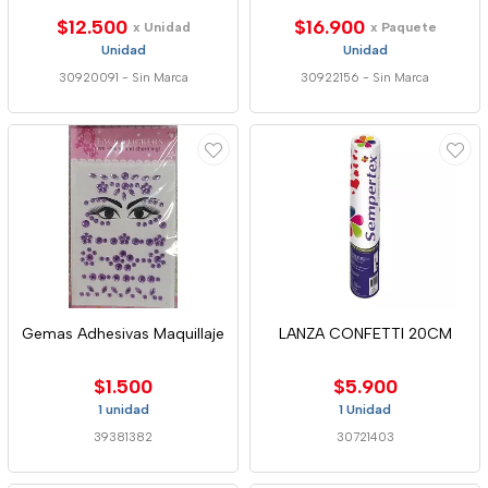
$12.500
$16.900
x Unidad
x Paquete
Unidad
Unidad
30920091
-
Sin Marca
30922156
-
Sin Marca
Gemas Adhesivas Maquillaje
LANZA CONFETTI 20CM
$1.500
$5.900
1 unidad
1 Unidad
39381382
30721403