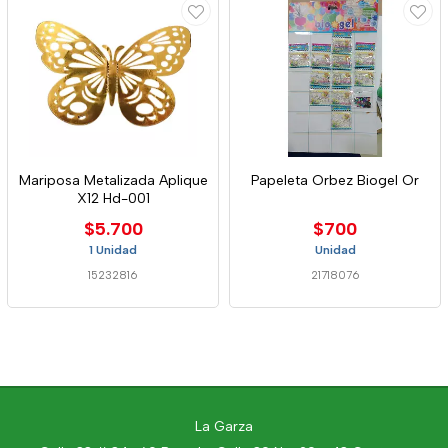
Mariposa Metalizada Aplique
Papeleta Orbez Biogel Or
X12 Hd-001
$5.700
$700
1 Unidad
Unidad
15232816
21718076
La Garza