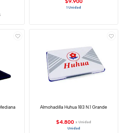
$9.900
1 Unidad
S
 Mediana
Almohadilla Huhua 183 N.1 Grande
$4.800
x Unidad
Unidad