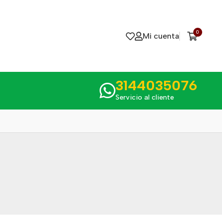
0
Mi cuenta
3144035076
Servicio al cliente