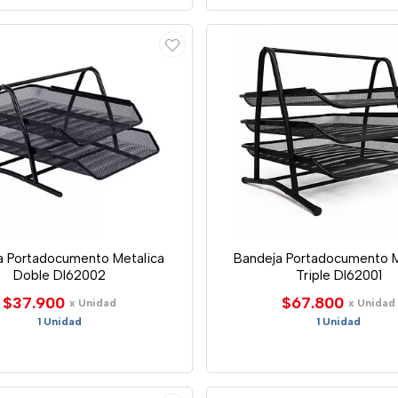
a Portadocumento Metalica
Bandeja Portadocumento M
Doble Dl62002
Triple Dl62001
$37.900
$67.800
x Unidad
x Unidad
1 Unidad
1 Unidad