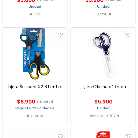
$5.800
$3.200
x Unidad
x Unidad
Unidad
Unidad
11410126
10725881
Tijera Scissors X2 8.5 + 5.5
Tijera Oficina 6" Triton
$8.900
$5.900
x Unidad
Paquete x2 unidades
Unidad
10726061
10186742
-
TRITON