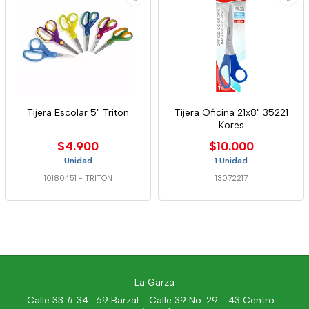
Tijera Escolar 5" Triton
Tijera Oficina 21x8" 35221
Kores
$4.900
$10.000
Unidad
1 Unidad
10180451
-
TRITON
13072217
La Garza
Calle 33 # 34 -69 Barzal - Calle 39 No. 29 - 43 Centro -