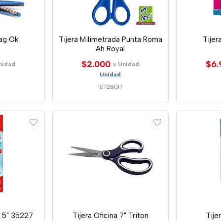
Zag Ok
Tijera Milimetrada Punta Roma
Tijer
Ah Royal
$2.000
$6.
nidad
x Unidad
Unidad
10728017
6.5" 35227
Tijera Oficina 7" Triton
Tije