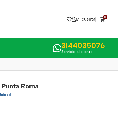
0
Mi cuenta
3144035076
Servicio al cliente
l Punta Roma
Unidad