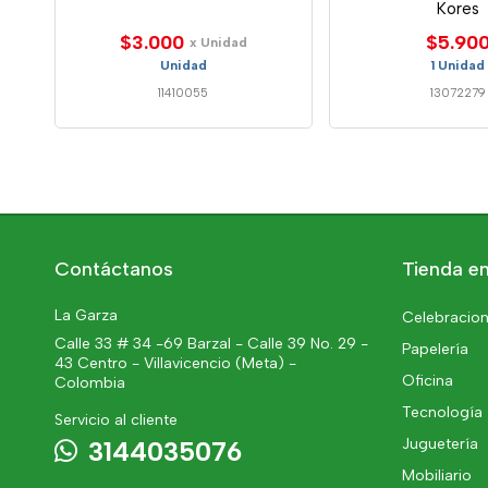
Kores
$3.000
$5.90
x Unidad
Unidad
1 Unidad
11410055
13072279
Contáctanos
Tienda en
La Garza
Celebracion
Calle 33 # 34 -69 Barzal - Calle 39 No. 29 -
Papelería
43 Centro - Villavicencio (Meta) -
Oficina
Colombia
Tecnología
Servicio al cliente
Juguetería
3144035076
Mobiliario