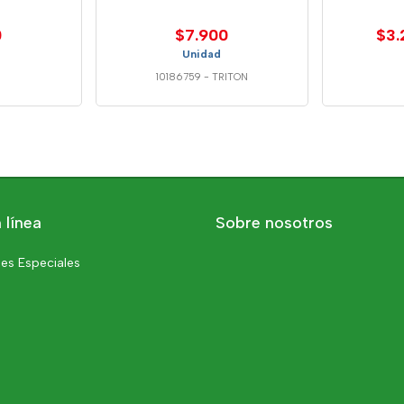
0
$7.900
$3.
Unidad
10186759
-
TRITON
 línea
Sobre nosotros
es Especiales