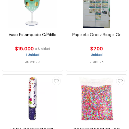
Vaso Estampado C/Pitillo
Papeleta Orbez Biogel Or
$15.000
$700
x Unidad
1 Unidad
Unidad
30728213
21718076