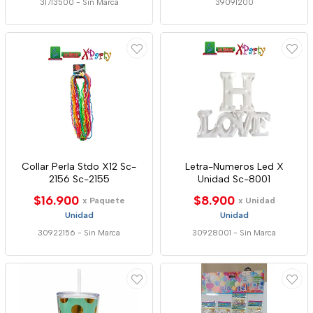
31713500
-
Sin Marca
39091200
Collar Perla Stdo X12 Sc-
Letra-Numeros Led X
2156 Sc-2155
Unidad Sc-8001
$16.900
$8.900
x Paquete
x Unidad
Unidad
Unidad
30922156
-
Sin Marca
30928001
-
Sin Marca