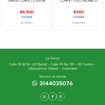
LANZA CONFETTI 20CM
CONFETTI ECONOMICO
$5.900
$900
1 Unidad
1 Unidad
30721403
31060633
La Garza
Calle 33 # 34 -69 Barzal - Calle 39 No. 29 - 43 Centro -
Villavicencio (Meta) - Colombia
Servicio al cliente
3144035076