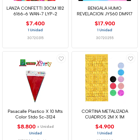
LANZA CONFETTI 30CM 182
BENGALA HUMO
6166-6 WAN-7 LYP-2
REVELACION JYS60 DM917
$7.400
$17.900
1 Unidad
1 Unidad
30720315
30720255
Pasacalle Plastico X 10 Mts
CORTINA METALIZADA
Color Stdo Sc-3124
CUADROS 2M X 1M
$8.800
$4.900
x Unidad
Unidad
1 Unidad