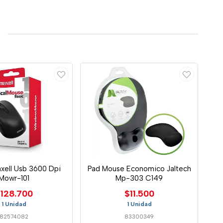
xell Usb 3600 Dpi
Pad Mouse Economico Jaltech
Mowr-101
Mp-303 C149
128.700
$11.500
1 Unidad
1 Unidad
82574082
83300349