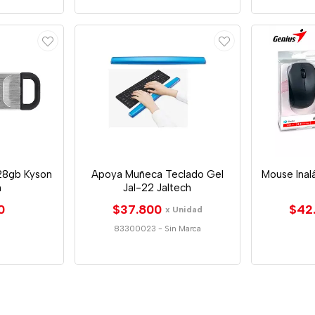
28gb Kyson
Apoya Muñeca Teclado Gel
Mouse Inal
n
Jal-22 Jaltech
0
$37.800
$42
x Unidad
83300023
-
Sin Marca