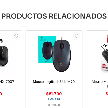
PRODUCTOS RELACIONADOS
NX 7007
Mouse Logitech Usb M90
Mouse Ma
0
$81.700
$
1 Unidad
81428741