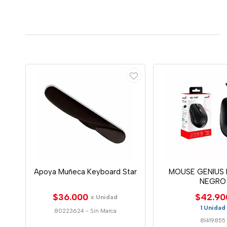
Apoya Muñeca Keyboard Star
MOUSE GENIUS 
NEGRO
$36.000
$42.90
x Unidad
1 Unidad
80223624
-
Sin Marca
81419855