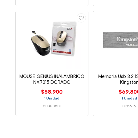
MOUSE GENIUS INALAMBRICO
Memoria Usb 3.2 1
NX7015 DORADO
Kingsto
$58.900
$69.80
1 Unidad
1 Unidad
80308681
81829119