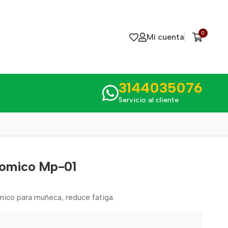
0
Mi cuenta
3144035076
Servicio al cliente
omico Mp-01
mico para muñeca, reduce fatiga.