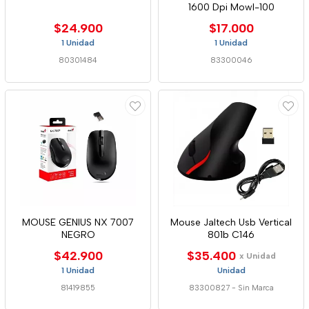
1600 Dpi Mowl-100
$24.900
$17.000
1 Unidad
1 Unidad
80301484
83300046
MOUSE GENIUS NX 7007
Mouse Jaltech Usb Vertical
NEGRO
801b C146
$42.900
$35.400
x Unidad
1 Unidad
Unidad
81419855
83300827
-
Sin Marca