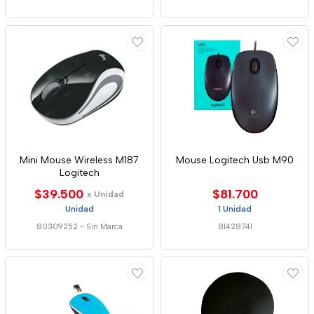
Mini Mouse Wireless M187
Mouse Logitech Usb M90
Logitech
$39.500
$81.700
x Unidad
Unidad
1 Unidad
80309252
-
Sin Marca
81428741