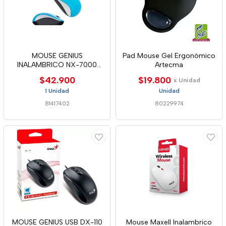
MOUSE GENIUS
Pad Mouse Gel Ergonómico
INALAMBRICO NX-7000
Artecma
BLUEEYE AZUL
$42.900
$19.800
x Unidad
1 Unidad
Unidad
81417402
80229974
MOUSE GENIUS USB DX-110
Mouse Maxell Inalambrico