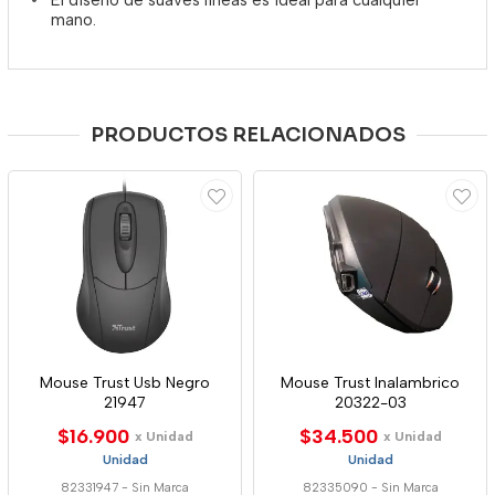
El diseño de suaves líneas es ideal para cualquier
mano.
PRODUCTOS RELACIONADOS
Mouse Trust Usb Negro
Mouse Trust Inalambrico
21947
20322-03
$16.900
$34.500
x Unidad
x Unidad
Unidad
Unidad
82331947
-
Sin Marca
82335090
-
Sin Marca