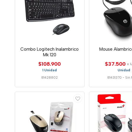
Combo Logitech Inalambrico
Mouse Alambric
Mk 120
$108.900
$37.500
x 
1 Unidad
Unidad
81428802
81431370
-
Sin 