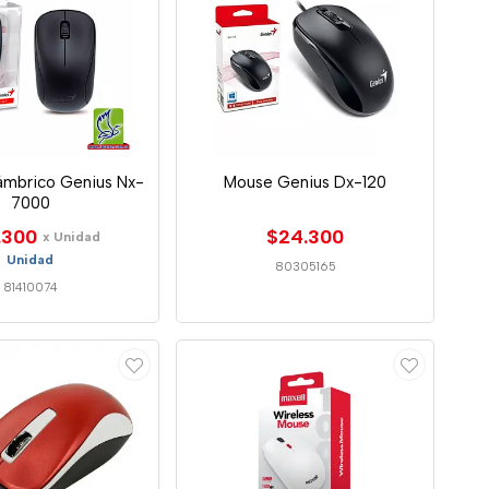
ámbrico Genius Nx-
Mouse Genius Dx-120
7000
.300
$24.300
x Unidad
Unidad
80305165
81410074