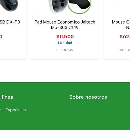
SB DX-110
Pad Mouse Economico Jaltech
Mouse Ge
Mp-303 C149
N
0
$11.500
$62
1 Unidad
4
83300349
8030
 línea
Sobre nosotros
es Especiales