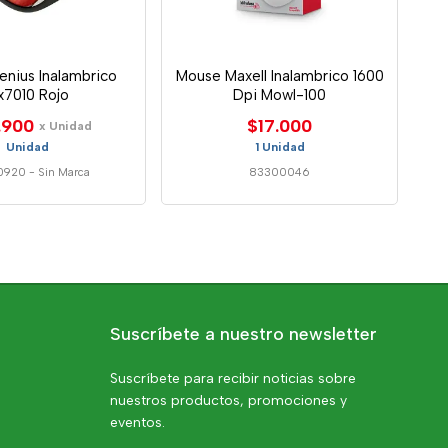
nius Inalambrico
Mouse Maxell Inalambrico 1600
x7010 Rojo
Dpi Mowl-100
.900
$17.000
x Unidad
Unidad
1 Unidad
0920
-
Sin Marca
83300046
Suscríbete a nuestro newsletter
Suscríbete para recibir noticias sobre
nuestros productos, promociones y
eventos.