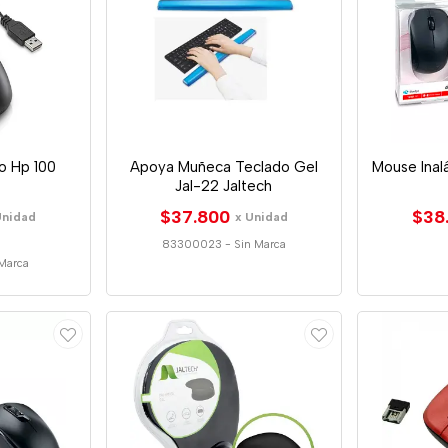
o Hp 100
Apoya Muñeca Teclado Gel
Mouse Inal
Jal-22 Jaltech
$37.800
$38
Unidad
x Unidad
83300023
-
Sin Marca
Marca