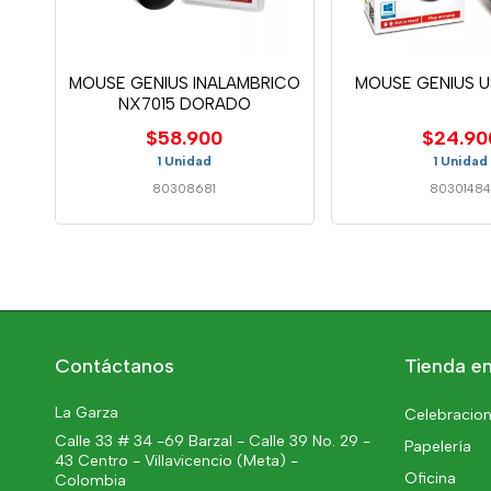
MOUSE GENIUS INALAMBRICO
MOUSE GENIUS U
NX7015 DORADO
$58.900
$24.90
1 Unidad
1 Unidad
80308681
8030148
Contáctanos
Tienda en
La Garza
Celebracion
Calle 33 # 34 -69 Barzal - Calle 39 No. 29 -
Papelería
43 Centro - Villavicencio (Meta) -
Oficina
Colombia