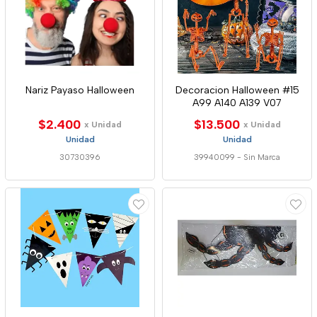
Nariz Payaso Halloween
Decoracion Halloween #15
A99 A140 A139 V07
$2.400
$13.500
x Unidad
x Unidad
Unidad
Unidad
30730396
39940099
-
Sin Marca