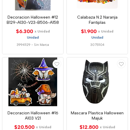
Decoracion Halloween #12
Calabaza N.2 Naranja
B129-A130-V23-B506-A158
Fantiplas
$6.300
$1.900
x Unidad
x Unidad
Unidad
Unidad
39941129
-
Sin Marca
30751104
Decoracion Halloween #16
Mascara Plastica Halloween
A103 V21
Majuk
$20.500
$12.800
x Unidad
x Unidad