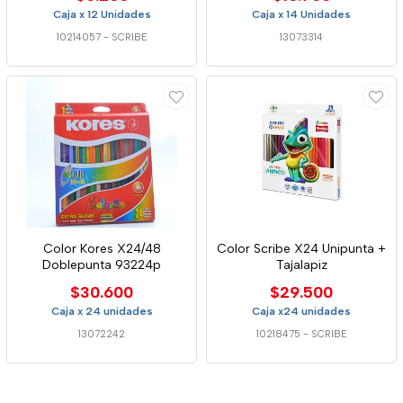
Caja x 12 Unidades
Caja x 14 Unidades
10214057
-
SCRIBE
13073314
Color Kores X24/48
Color Scribe X24 Unipunta +
Doblepunta 93224p
Tajalapiz
$30.600
$29.500
Caja x 24 unidades
Caja x24 unidades
13072242
10218475
-
SCRIBE