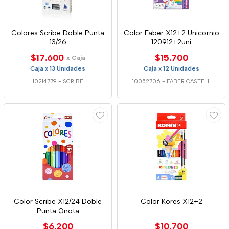
Colores Scribe Doble Punta
Color Faber X12+2 Unicornio
13/26
120912+2uni
$17.600
$15.700
x Caja
Caja x 13 Unidades
Caja x 12 Unidades
10214779
-
SCRIBE
10052706
-
FABER CASTELL
Color Scribe X12/24 Doble
Color Kores X12+2
Punta Qnota
$6.200
$10.700