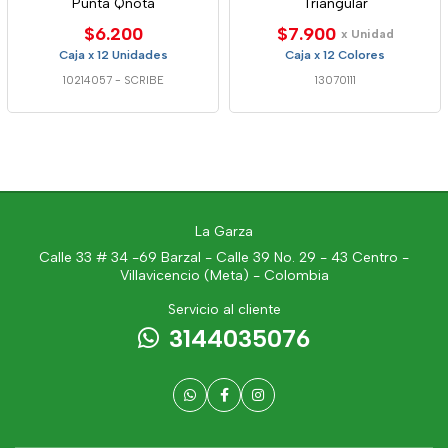
Punta Qnota
Triangular
$6.200
$7.900
x Unidad
Caja x 12 Unidades
Caja x 12 Colores
10214057
-
SCRIBE
13070111
La Garza
Calle 33 # 34 -69 Barzal - Calle 39 No. 29 - 43 Centro -
Villavicencio (Meta) - Colombia
Servicio al cliente
3144035076