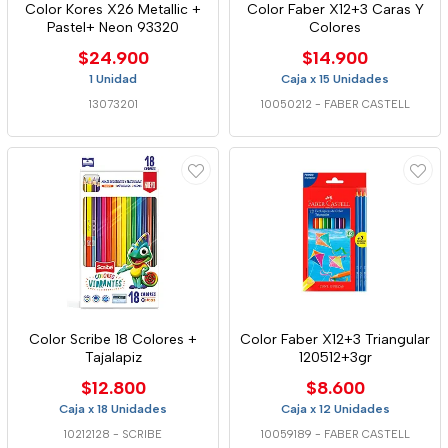
Color Kores X26 Metallic +
Color Faber X12+3 Caras Y
Pastel+ Neon 93320
Colores
$24.900
$14.900
1 Unidad
Caja x 15 Unidades
13073201
10050212
-
FABER CASTELL
Color Scribe 18 Colores +
Color Faber X12+3 Triangular
Tajalapiz
120512+3gr
$12.800
$8.600
Caja x 18 Unidades
Caja x 12 Unidades
10212128
-
SCRIBE
10059189
-
FABER CASTELL