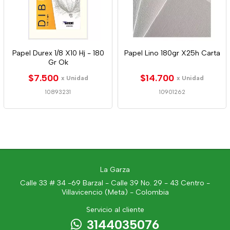
Papel Durex 1/8 X10 Hj - 180
Papel Lino 180gr X25h Carta
Gr Ok
$7.500
$14.700
x Unidad
x Unidad
10893231
10901262
La Garza
Calle 33 # 34 -69 Barzal - Calle 39 No. 29 - 43 Centro -
Villavicencio (Meta) - Colombia
Servicio al cliente
3144035076