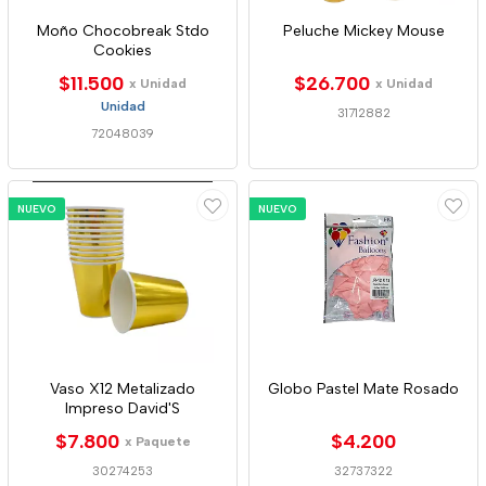
Moño Chocobreak Stdo
Peluche Mickey Mouse
Cookies
$11.500
$26.700
x Unidad
x Unidad
Unidad
31712882
72048039
NUEVO
NUEVO
Vaso X12 Metalizado
Globo Pastel Mate Rosado
Impreso David'S
$7.800
$4.200
x Paquete
30274253
32737322