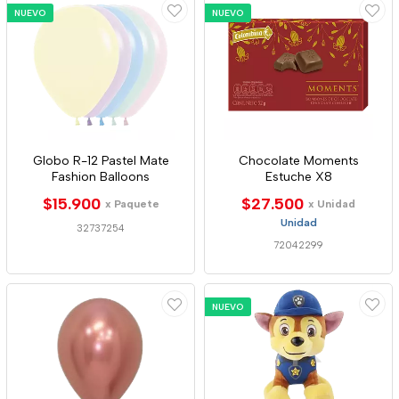
NUEVO
NUEVO
Globo R-12 Pastel Mate
Chocolate Moments
Fashion Balloons
Estuche X8
$15.900
$27.500
x Paquete
x Unidad
Unidad
32737254
72042299
NUEVO