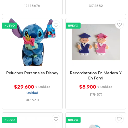
12458676
31712882
NUEVO
NUEVO
Peluches Personajes Disney
Recordatorios En Madera Y
En Fomi
$29.600
$8.900
x Unidad
x Unidad
Unidad
31714577
31711960
NUEVO
NUEVO