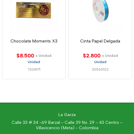
Chocolate Moments X3
Cinta Papel Delgada
$8.500
$2.800
x Unidad
x Unidad
Unidad
Unidad
72041171
30560102
La Garza
Calle 33 # 34 -69 Barzal - Calle 39 No. 29 - 43 Centro -
Villavicencio (Meta) - Colombia