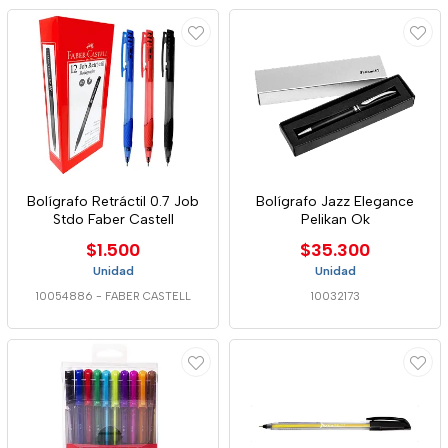
Bolígrafo Retráctil 0.7 Job
Bolígrafo Jazz Elegance
Stdo Faber Castell
Pelikan Ok
$1.500
$35.300
Unidad
Unidad
10054886
-
FABER CASTELL
10032173