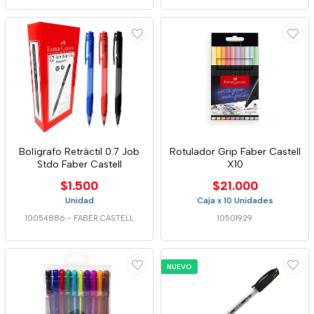
Bolígrafo Retráctil 0.7 Job
Rotulador Grip Faber Castell
Stdo Faber Castell
X10
$1.500
$21.000
Unidad
Caja x 10 Unidades
10054886
-
FABER CASTELL
10501929
NUEVO