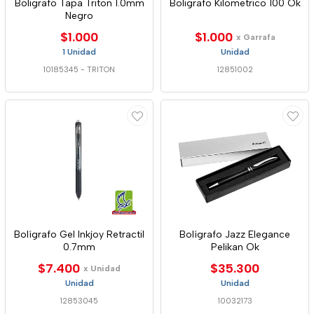
Boligrafo Tapa Triton 1.0mm
Boligrafo Kilometrico 100 Ok
Negro
$1.000
$1.000
x Garrafa
1 Unidad
Unidad
10185345
-
TRITON
12851002
Bolígrafo Gel Inkjoy Retractil
Bolígrafo Jazz Elegance
0.7mm
Pelikan Ok
$7.400
$35.300
x Unidad
Unidad
Unidad
12853045
10032173