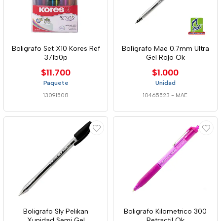
Boligrafo Set X10 Kores Ref
Bolígrafo Mae 0.7mm Ultra
37150p
Gel Rojo Ok
$11.700
$1.000
Paquete
Unidad
13091508
10465523
-
MAE
Boligrafo Sly Pelikan
Boligrafo Kilometrico 300
Xunidad Semi Gel
Retractil Ok