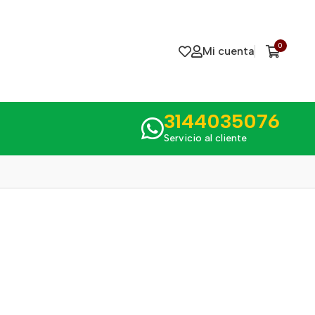
0
Mi cuenta
3144035076
Servicio al cliente