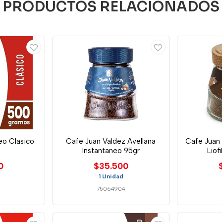
PRODUCTOS RELACIONADOS
eo Clasico
Cafe Juan Valdez Avellana
Cafe Juan 
Instantaneo 95gr
Liof
0
$35.500
1 Unidad
6
75064904