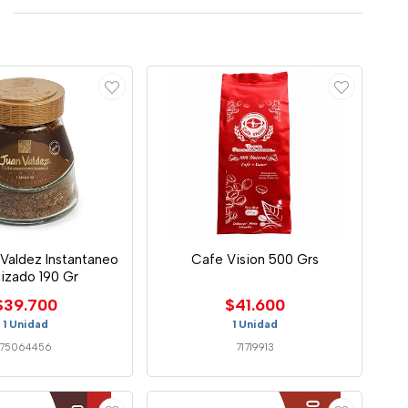
Valdez Instantaneo
Cafe Vision 500 Grs
ilizado 190 Gr
$39.700
$41.600
1 Unidad
1 Unidad
75064456
71719913