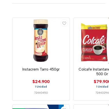
Instacrem Tarro 450gr
Colcafe Instantan
500 Gr
$24.900
$79.90
1 Unidad
1 Unidad
72440450
7244329