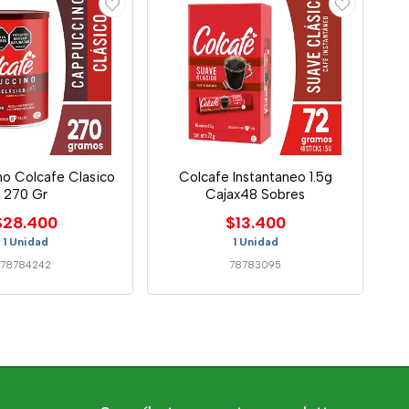
o Colcafe Clasico
Colcafe Instantaneo 1.5g
270 Gr
Cajax48 Sobres
$28.400
$13.400
1 Unidad
1 Unidad
78784242
78783095