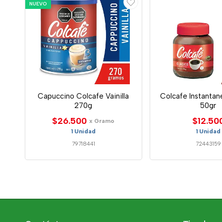
NUEVO
Capuccino Colcafe Vainilla
Colcafe Instantan
270g
50gr
$26.500
$12.50
x Gramo
1 Unidad
1 Unidad
79718441
72443159