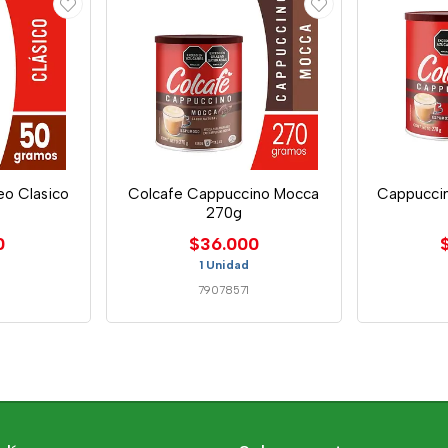
eo Clasico
Colcafe Cappuccino Mocca
Cappuccin
270g
0
$36.000
1 Unidad
79078571