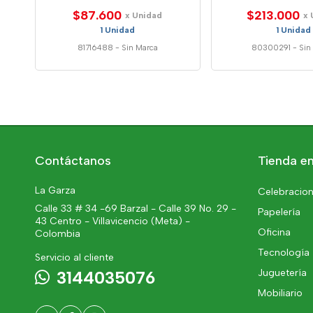
$87.600
$213.000
x Unidad
x 
1 Unidad
1 Unidad
81716488
-
Sin Marca
80300291
-
Sin
Contáctanos
Tienda en
La Garza
Celebracion
Calle 33 # 34 -69 Barzal - Calle 39 No. 29 -
Papelería
43 Centro - Villavicencio (Meta) -
Oficina
Colombia
Tecnología
Servicio al cliente
Juguetería
3144035076
Mobiliario