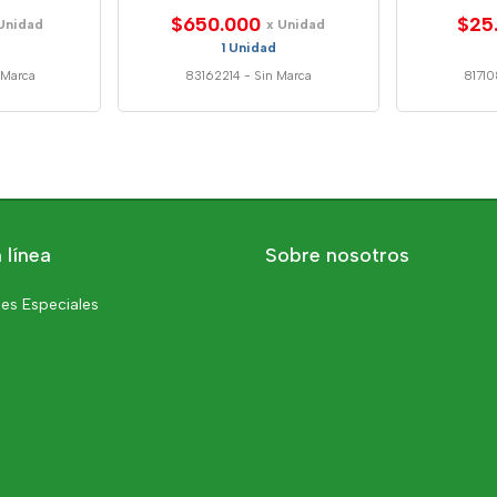
$650.000
$25
Unidad
x Unidad
1 Unidad
 Marca
83162214
-
Sin Marca
8171
 línea
Sobre nosotros
es Especiales