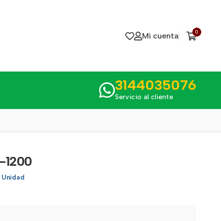
0
Mi cuenta
3144035076
Servicio al cliente
-1200
1 Unidad