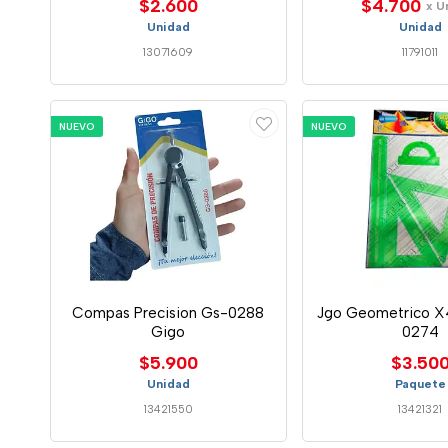
$2.600
$4.700
x U
Unidad
Unidad
13071609
11791011
NUEVO
NUEVO
Compas Precision Gs-0288
Jgo Geometrico X
Gigo
0274
$5.900
$3.50
Unidad
Paquete
13421550
13421321