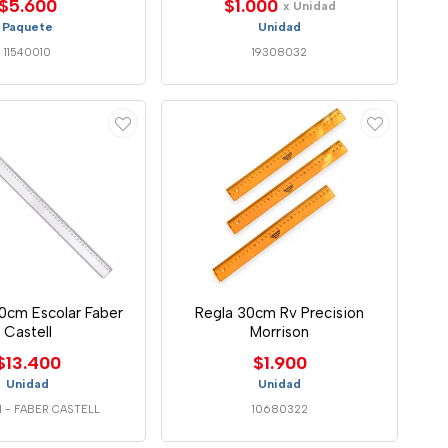
$5.600
$1.000
x Unidad
Paquete
Unidad
11540010
19308032
0cm Escolar Faber
Regla 30cm Rv Precision
Castell
Morrison
$13.400
$1.900
Unidad
Unidad
1
-
FABER CASTELL
10680322