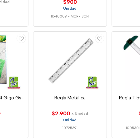
$900
nidad
Unidad
11540009
-
MORRISON
4 Gigo Gs-
Regla Metálica
Regla T 5
0
$2.900
x Unidad
Unidad
10725391
1005301