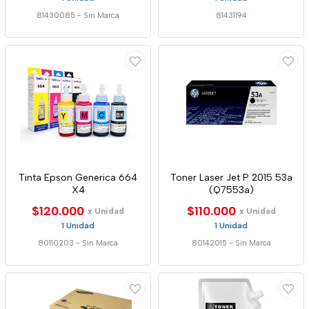
81430085
-
Sin Marca
81431194
Tinta Epson Generica 664
Toner Laser Jet P 2015 53a
X4
(Q7553a)
$120.000
$110.000
x Unidad
x Unidad
1 Unidad
1 Unidad
80110203
-
Sin Marca
80142015
-
Sin Marca