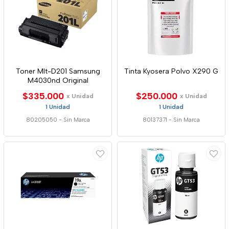
Toner Mlt-D201 Samsung
Tinta Kyosera Polvo X290 G
M4030nd Original
$335.000
$250.000
x Unidad
x Unidad
1 Unidad
1 Unidad
80205050
-
Sin Marca
80137371
-
Sin Marca