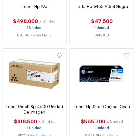
Toner Hp 19a
Tinta Hp Gt53 90ml Negra
$498.000
$47.500
x Unidad
1 Unidad
1 Unidad
81430017
-
Sin Marca
81431188
Toner Rioch Sp 4500 Unidad
Toner Hp 125a Original Cyan
De Imagen
$318.500
$565.700
x Unidad
x Unidad
1 Unidad
1 Unidad
81771395
-
Sin Marca
81439181
-
Sin Marca