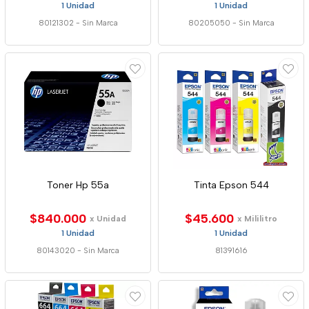
1 Unidad
1 Unidad
80121302
-
Sin Marca
80205050
-
Sin Marca
Toner Hp 55a
Tinta Epson 544
$840.000
$45.600
x Unidad
x Mililitro
1 Unidad
1 Unidad
80143020
-
Sin Marca
81391616