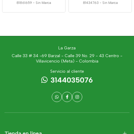
81861659
-
Sin Marca
81434763
-
Sin Marca
La Garza
Calle 33 # 34 -69 Barzal - Calle 39 No. 29 - 43 Centro -
Villavicencio (Meta) - Colombia
Servicio al cliente
3144035076
Tienda en línea