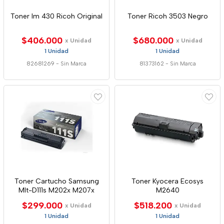
Toner Im 430 Ricoh Original
Toner Ricoh 3503 Negro
$406.000
$680.000
x Unidad
x Unidad
1 Unidad
1 Unidad
82681269
-
Sin Marca
81373162
-
Sin Marca
Toner Cartucho Samsung
Toner Kyocera Ecosys
Mlt-D111s M202x M207x
M2640
$299.000
$518.200
x Unidad
x Unidad
1 Unidad
1 Unidad