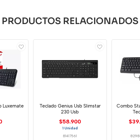
PRODUCTOS RELACIONADOS
b Luxemate
Teclado Genius Usb Slimstar
Combo Sta
230 Usb
Tec
0
$58.900
$39
1 Unidad
81417561
8298