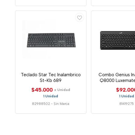
Teclado Star Tec Inalambrico
Combo Genius In
St-Kb 689
Q8000 Luxemate
Mouse
$45.000
$92.00
x Unidad
1 Unidad
1 Unidad
82988502
-
Sin Marca
81419275