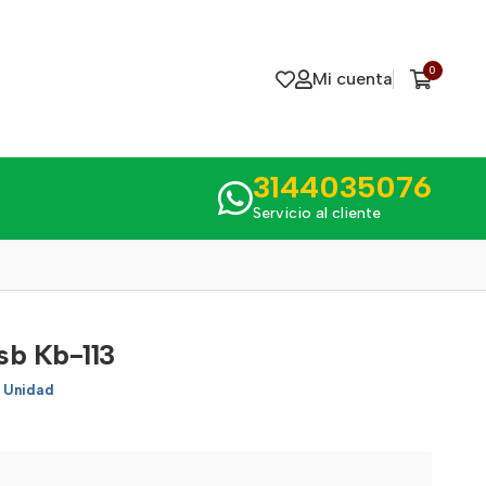
0
Mi cuenta
3144035076
Servicio al cliente
sb Kb-113
1 Unidad