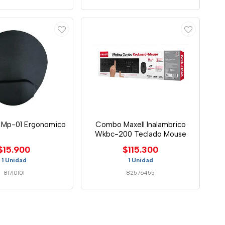
 Mp-01 Ergonomico
Combo Maxell Inalambrico
Wkbc-200 Teclado Mouse
$15.900
$115.300
1 Unidad
1 Unidad
81710101
82576455