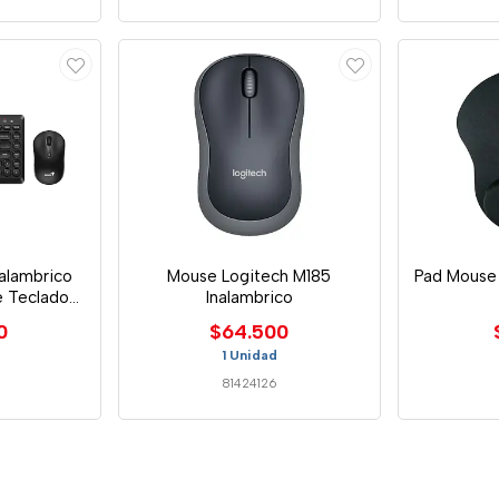
alambrico
Mouse Logitech M185
Pad Mouse
 Teclado
Inalambrico
0
$64.500
1 Unidad
81424126