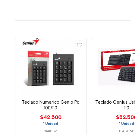
Teclado Numerico Genio Pd
Teclado Genius Us
100/110
110
$42.500
$52.50
1 Unidad
1 Unidad
81410176
81417868