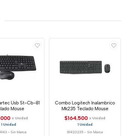
rtec Usb St-Cb-81
Combo Logitech Inalambrico
lado Mouse
Mk235 Teclado Mouse
.000
$164.500
x Unidad
x Unidad
1 Unidad
1 Unidad
4143
-
Sin Marca
81420235
-
Sin Marca