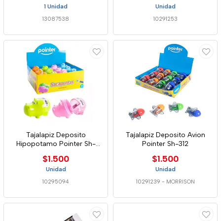
1 Unidad
Unidad
13087538
10291253
Tajalapiz Deposito
Tajalapiz Deposito Avion
Hipopotamo Pointer Sh-
Pointer Sh-312
1805
$1.500
$1.500
Unidad
Unidad
10295094
10291239
-
MORRISON