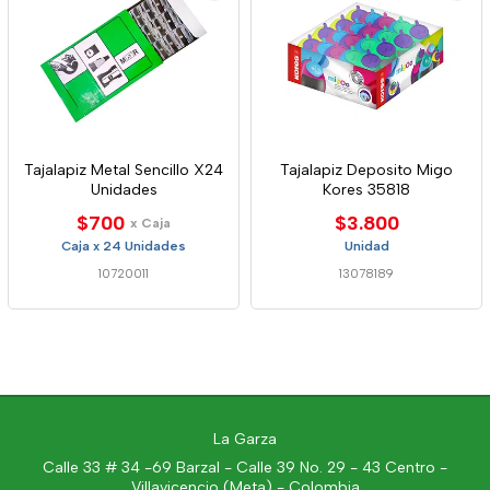
Tajalapiz Metal Sencillo X24
Tajalapiz Deposito Migo
Unidades
Kores 35818
$700
$3.800
x Caja
Caja x 24 Unidades
Unidad
10720011
13078189
La Garza
Calle 33 # 34 -69 Barzal - Calle 39 No. 29 - 43 Centro -
Villavicencio (Meta) - Colombia