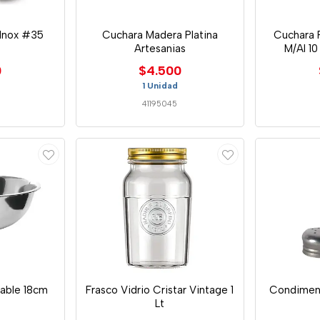
Inox #35
Cuchara Madera Platina
Cuchara 
Artesanias
M/Al 1
0
$4.500
1 Unidad
4
41195045
dable 18cm
Frasco Vidrio Cristar Vintage 1
Condiment
Lt