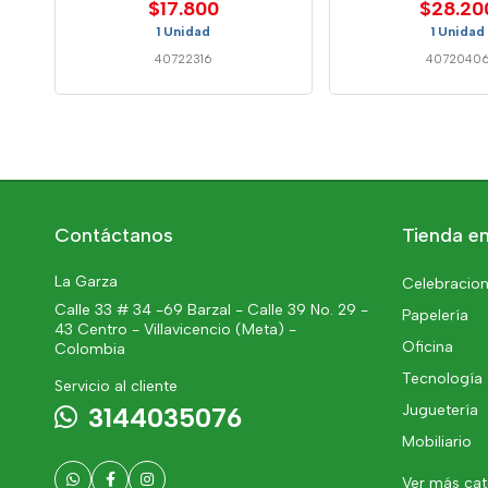
$17.800
$28.20
1 Unidad
1 Unidad
40722316
4072040
Contáctanos
Tienda en
La Garza
Celebracion
Calle 33 # 34 -69 Barzal - Calle 39 No. 29 -
Papelería
43 Centro - Villavicencio (Meta) -
Oficina
Colombia
Tecnología
Servicio al cliente
Juguetería
3144035076
Mobiliario
Ver más ca