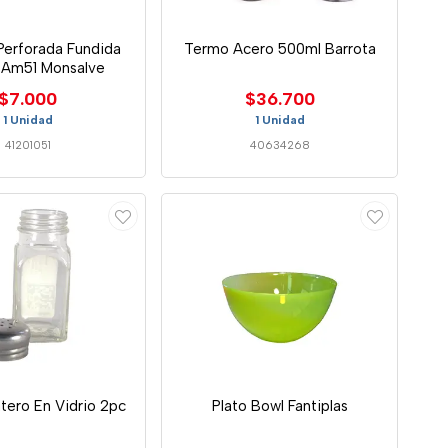
Perforada Fundida
Termo Acero 500ml Barrota
0 Am51 Monsalve
$7.000
$36.700
1 Unidad
1 Unidad
41201051
40634268
ero En Vidrio 2pc
Plato Bowl Fantiplas