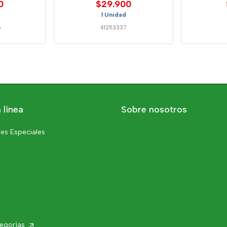
0
$29.900
1 Unidad
6
41253337
 línea
Sobre nosotros
es Especiales
tegorías