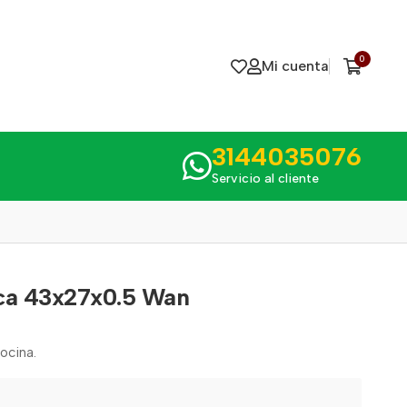
0
Mi cuenta
3144035076
Servicio al cliente
ica 43x27x0.5 Wan
ocina.