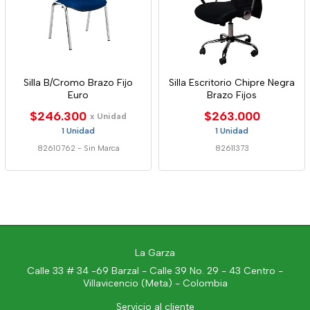
Silla B/Cromo Brazo Fijo
Silla Escritorio Chipre Negra
Euro
Brazo Fijos
$246.300
$263.000
x Unidad
1 Unidad
1 Unidad
82610762
-
Sin Marca
82611373
La Garza
Calle 33 # 34 -69 Barzal - Calle 39 No. 29 - 43 Centro -
Villavicencio (Meta) - Colombia
Servicio al cliente