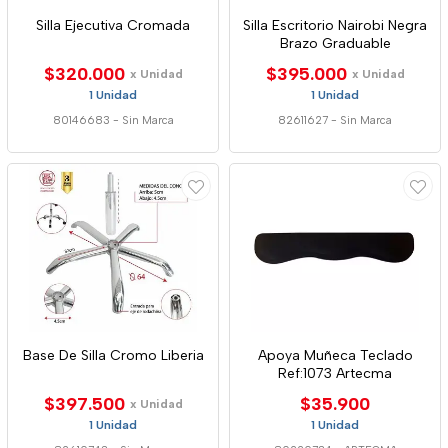
Silla Ejecutiva Cromada
Silla Escritorio Nairobi Negra
Brazo Graduable
$320.000
$395.000
x Unidad
x Unidad
1 Unidad
1 Unidad
80146683
-
Sin Marca
82611627
-
Sin Marca
Base De Silla Cromo Liberia
Apoya Muñeca Teclado
Ref:1073 Artecma
$397.500
$35.900
x Unidad
1 Unidad
1 Unidad