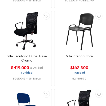
82610743
-
Sin Marca
80220734
-
ARTECMA
Silla Escritorio Dubai Base
Silla Interlocutora
Cromo
$419.000
$162.300
x Unidad
1 Unidad
1 Unidad
82610745
-
Sin Marca
82440896