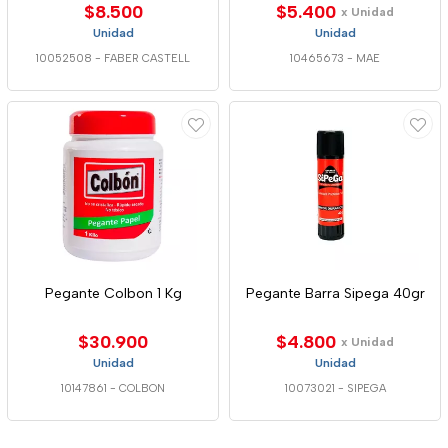
$8.500
$5.400
x Unidad
Unidad
Unidad
10052508
-
FABER CASTELL
10465673
-
MAE
Pegante Colbon 1 Kg
Pegante Barra Sipega 40gr
$30.900
$4.800
x Unidad
Unidad
Unidad
10147861
-
COLBON
10073021
-
SIPEGA