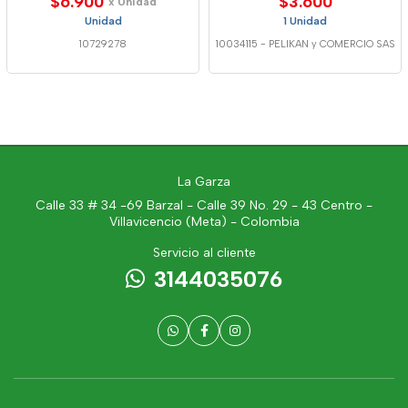
$6.900
$3.600
x Unidad
Unidad
1 Unidad
10729278
10034115
-
PELIKAN y COMERCIO SAS
La Garza
Calle 33 # 34 -69 Barzal - Calle 39 No. 29 - 43 Centro -
Villavicencio (Meta) - Colombia
Servicio al cliente
3144035076