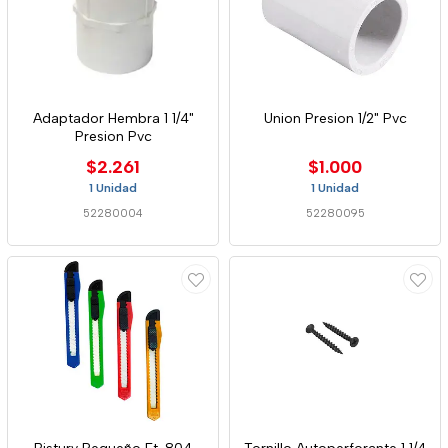
Adaptador Hembra 1 1/4"
Union Presion 1/2" Pvc
Presion Pvc
$2.261
$1.000
1 Unidad
1 Unidad
52280004
52280095