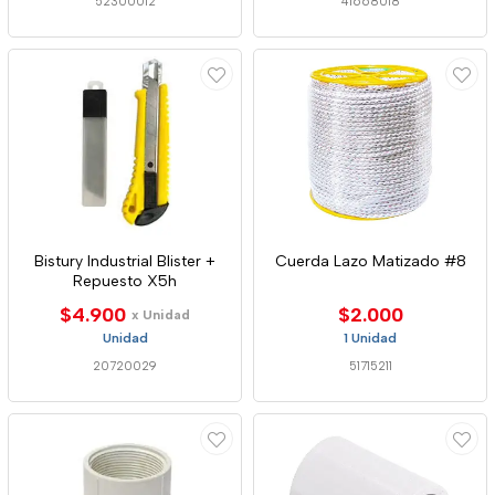
52300012
41668018
Bistury Industrial Blister +
Cuerda Lazo Matizado #8
Repuesto X5h
$4.900
$2.000
x Unidad
Unidad
1 Unidad
20720029
51715211