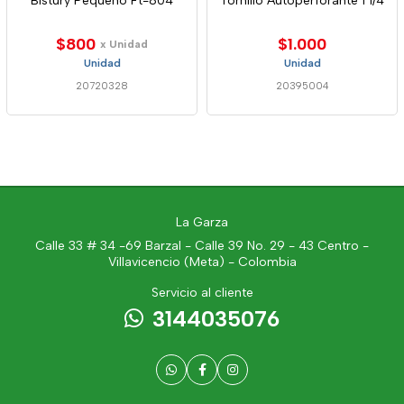
Bistury Pequeño Ft-804
Tornillo Autoperforante 1 1/4
$800
$1.000
x Unidad
Unidad
Unidad
20720328
20395004
La Garza
Calle 33 # 34 -69 Barzal - Calle 39 No. 29 - 43 Centro -
Villavicencio (Meta) - Colombia
Servicio al cliente
3144035076