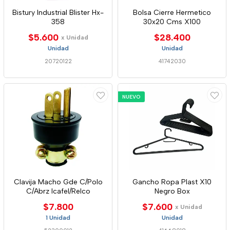
Bistury Industrial Blister Hx-
Bolsa Cierre Hermetico
358
30x20 Cms X100
$5.600
$28.400
x Unidad
Unidad
Unidad
20720122
41742030
NUEVO
Clavija Macho Gde C/Polo
Gancho Ropa Plast X10
C/Abrz Icafel/Relco
Negro Box
$7.800
$7.600
x Unidad
1 Unidad
Unidad