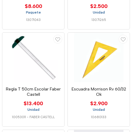
$8.600
$2.500
Paquete
Unidad
13071043
13071265
Regla T 50cm Escolar Faber
Escuadra Morrison Rv 60/32
Castell
Ok
$13.400
$2.900
Unidad
Unidad
10053011
-
FABER CASTELL
10680133