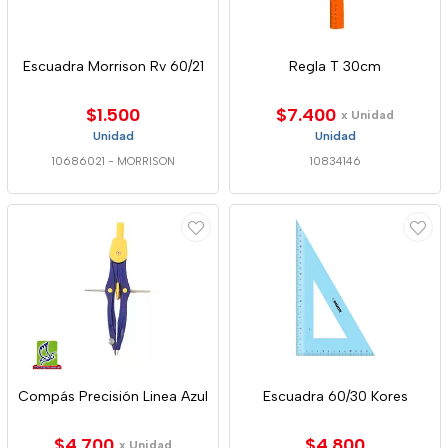
Escuadra Morrison Rv 60/21
Regla T 30cm
$1.500
$7.400
x Unidad
Unidad
Unidad
10686021
-
MORRISON
10834146
Compás Precisión Linea Azul
Escuadra 60/30 Kores
$4.700
$4.800
x Unidad