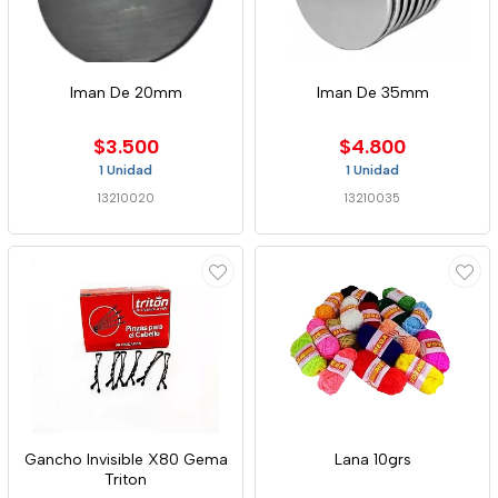
Iman De 20mm
Iman De 35mm
$3.500
$4.800
1 Unidad
1 Unidad
13210020
13210035
Gancho Invisible X80 Gema
Lana 10grs
Triton