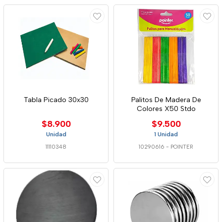
Tabla Picado 30x30
Palitos De Madera De
Colores X50 Stdo
$8.900
$9.500
Unidad
1 Unidad
11110348
10290616
-
POINTER