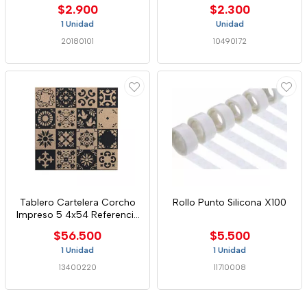
$2.900
$2.300
1 Unidad
Unidad
20180101
10490172
Tablero Cartelera Corcho
Rollo Punto Silicona X100
Impreso 5 4x54 Referencia
:2022 Alf
$56.500
$5.500
1 Unidad
1 Unidad
13400220
11710008