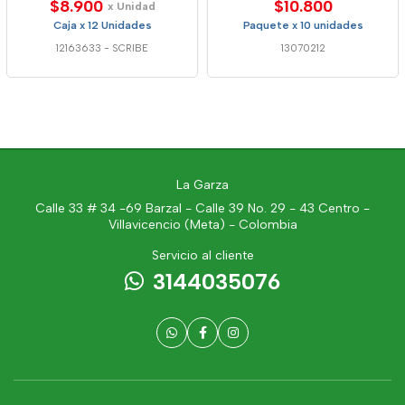
$8.900
$10.800
x Unidad
Caja x 12 Unidades
Paquete x 10 unidades
12163633
-
SCRIBE
13070212
La Garza
Calle 33 # 34 -69 Barzal - Calle 39 No. 29 - 43 Centro -
Villavicencio (Meta) - Colombia
Servicio al cliente
3144035076