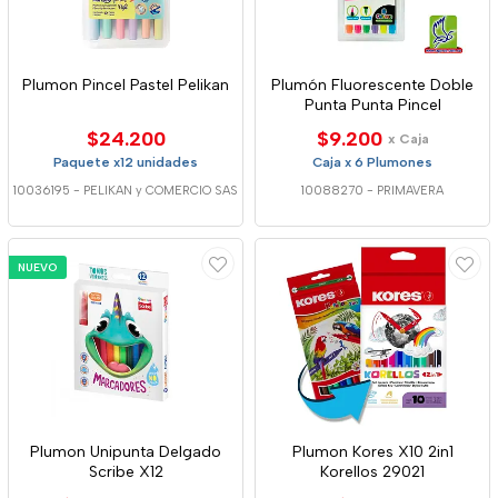
Plumon Pincel Pastel Pelikan
Plumón Fluorescente Doble
Punta Punta Pincel
$24.200
$9.200
x Caja
Paquete x12 unidades
Caja x 6 Plumones
10036195
-
PELIKAN y COMERCIO SAS
10088270
-
PRIMAVERA
NUEVO
Plumon Unipunta Delgado
Plumon Kores X10 2in1
Scribe X12
Korellos 29021