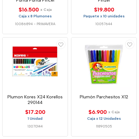
Punta Punta Pincel
Pinzel
$16.500
$19.800
x Caja
Caja x 8 Plumones
Paquete x 10 unidades
10086894
-
PRIMAVERA
10057644
Plumon Kores X24 Korellos
Plumón Parchesitos X12
290144
$17.200
$6.900
x Caja
1 Unidad
Caja x 12 Unidades
13070144
11890505