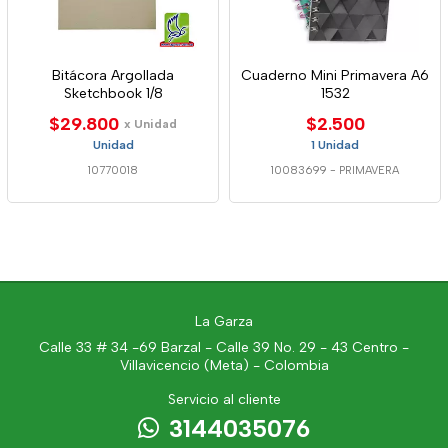
Bitácora Argollada
Cuaderno Mini Primavera A6
Sketchbook 1/8
1532
$29.800
$2.500
x Unidad
Unidad
1 Unidad
10770018
10083699
-
PRIMAVERA
La Garza
Calle 33 # 34 -69 Barzal - Calle 39 No. 29 - 43 Centro -
Villavicencio (Meta) - Colombia
Servicio al cliente
3144035076