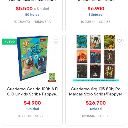
Primavera
$5.500
$6.900
x Unidad
80 hojas
1 Unidad
10082470
-
PRIMAVERA
10213864
-
SCRIBE
NUEVO
Cuaderno Cosido 100h A B
Cuaderno Arg 105 80hj Pd
C D Linkids Scribe Pappyer
Marcas Stdo Scribe/Pappyer
Stdo
$4.900
$26.700
1 Unidad
Unidad
10210012
-
SCRIBE
10215514
-
SCRIBE