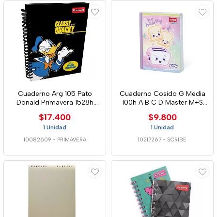
Cuaderno Arg 105 Pato
Cuaderno Cosido G Media
Donald Primavera 1528h
100h A B C D Master M+S
1526m 1488d
Stdo Scribe
$17.400
$9.800
1 Unidad
1 Unidad
10082609
-
PRIMAVERA
10217267
-
SCRIBE