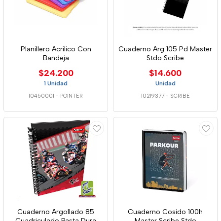
Planillero Acrilico Con
Cuaderno Arg 105 Pd Master
Bandeja
Stdo Scribe
$24.200
$14.600
1 Unidad
Unidad
10450001
-
POINTER
10219377
-
SCRIBE
Cuaderno Argollado 85
Cuaderno Cosido 100h
Cuadriculado Pasta Dura
Master Scribe Stdo