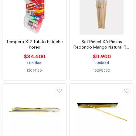
Tempera X12 Tubito Estuche
Set Pincel X6 Piezas
Kores
Redondo Mango Natural Ref
0513b
$34.600
$11.900
1 Unidad
1 Unidad
13074120
10298532