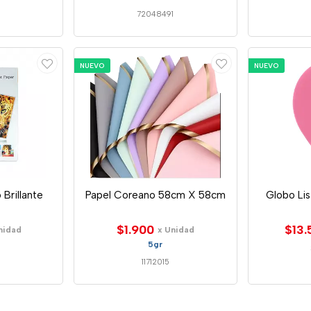
72048491
NUEVO
NUEVO
 Brillante
Papel Coreano 58cm X 58cm
Globo Li
$1.900
$13.
nidad
x Unidad
5gr
11712015