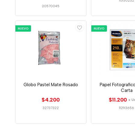
10130232
20570045
NUEVO
NUEVO
Globo Pastel Mate Rosado
Papel Fotografico
Carta
$4.200
$11.200
x U
32737322
11293656