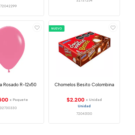
32737254
72042299
NUEVO
sa Rosado R-12x50
Chomelos Besito Colombina
500
$2.200
x Paquete
x Unidad
Unidad
32730330
72043130