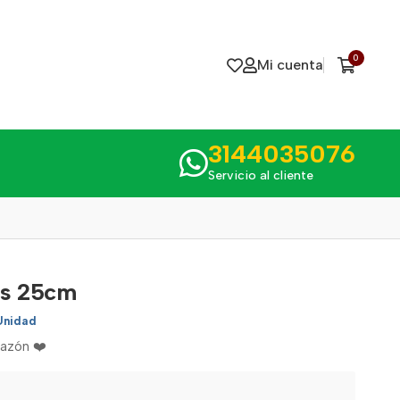
0
Mi cuenta
3144035076
Servicio al cliente
es 25cm
Unidad
razón ❤️