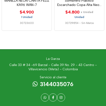
MANILLA NEON CARITA FELIZ
Sombrero Plástico
KA96 WAN-7
Escarchado Copa Alta Neon
Wan-7 Sc-7088
$4.900
$4.800
x Unidad
1 Unidad
Unidad
30723600
30729854
-
Sin Marca
La Garza
Calle 33 # 34 -69 Barzal - Calle 39 No. 29 - 43 Centro -
Villavicencio (Meta) - Colombia
Servicio al cliente
3144035076