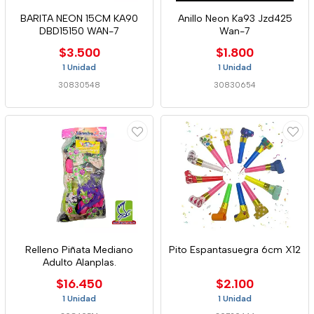
BARITA NEON 15CM KA90
Anillo Neon Ka93 Jzd425
DBD15150 WAN-7
Wan-7
$3.500
$1.800
1 Unidad
1 Unidad
30830548
30830654
Relleno Piñata Mediano
Pito Espantasuegra 6cm X12
Adulto Alanplas.
$16.450
$2.100
1 Unidad
1 Unidad