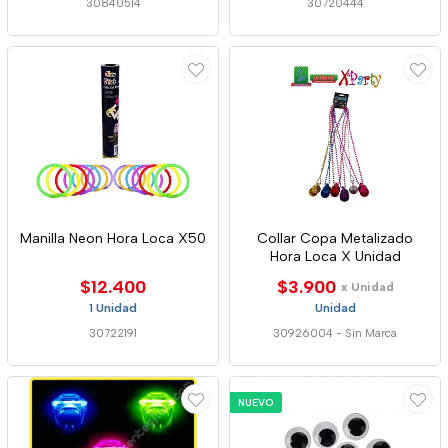
30840514
30720444
Manilla Neon Hora Loca X50
Collar Copa Metalizado
Hora Loca X Unidad
$12.400
$3.900
x Unidad
1 Unidad
Unidad
30722191
30926004
-
Sin Marca
NUEVO