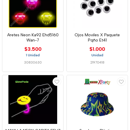
Aretes Neon Ka92 Ehd5160
Ojos Moviles X Paquete
Wan-7
Pqño Et41
$3.500
$1.000
1 Unidad
Unidad
30830630
21970418