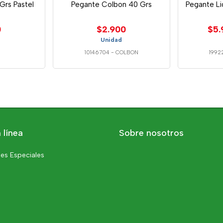
Grs Pastel
Pegante Colbon 40 Grs
Pegante L
0
$2.900
$5.
Unidad
10146704
-
COLBON
1992
 línea
Sobre nosotros
es Especiales