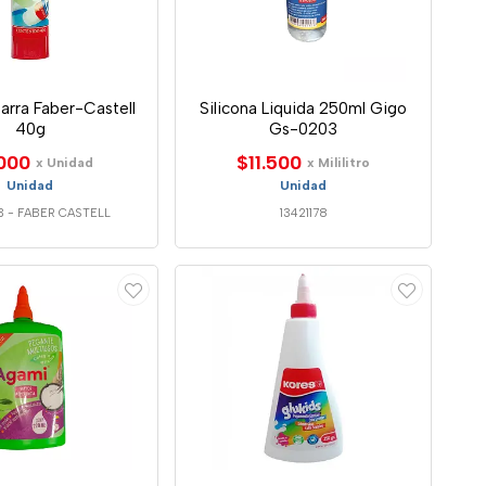
arra Faber-Castell
Silicona Liquida 250ml Gigo
40g
Gs-0203
000
$11.500
x Unidad
x Mililitro
Unidad
Unidad
3
-
FABER CASTELL
13421178