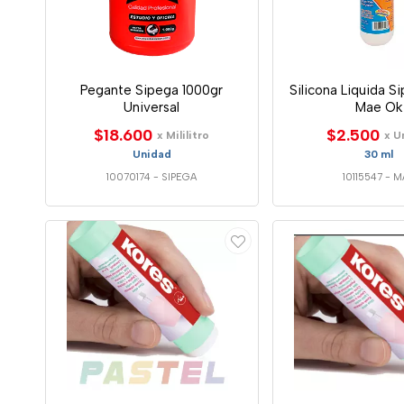
Pegante Sipega 1000gr
Silicona Liquida S
Universal
Mae Ok
$18.600
$2.500
x Mililitro
x U
Unidad
30 ml
10070174
-
SIPEGA
10115547
-
M