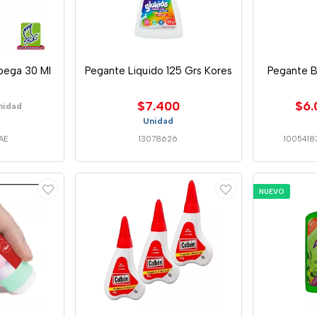
ipega 30 Ml
Pegante Liquido 125 Grs Kores
Pegante B
$7.400
$6.
nidad
Unidad
AE
13078626
1005418
NUEVO