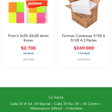
Post It 3x25 43x25.4mm
Formas Continuas 9^1/2 X
Kores
5^1/2 A 2 Partes
$2.700
$269.000
Unidad
1 Unidad
13071019
10130290
La Garza
Calle 33 # 34 -69 Barzal - Calle 39 No. 29 - 43 Centro -
Villavicencio (Meta) - Colombia