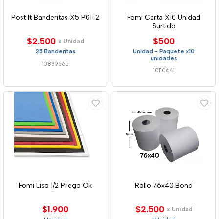
Post It Banderitas X5 P01-2
Fomi Carta X10 Unidad
Surtido
$2.500
$500
x Unidad
25 Banderitas
Unidad - Paquete x10
unidades
10839565
10110641
Fomi Liso 1/2 Pliego Ok
Rollo 76x40 Bond
$1.900
$2.500
x Unidad