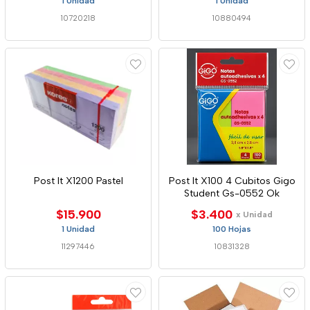
1 Unidad
1 Unidad
10720218
10880494
Post It X1200 Pastel
Post It X100 4 Cubitos Gigo
Student Gs-0552 Ok
$15.900
$3.400
x Unidad
1 Unidad
100 Hojas
11297446
10831328