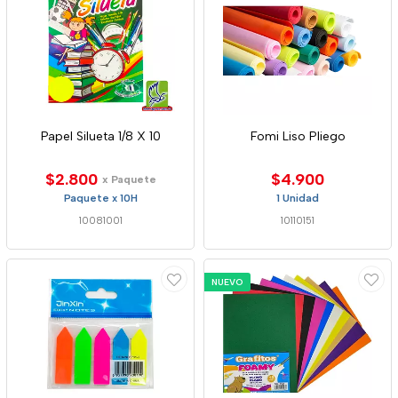
Papel Silueta 1/8 X 10
Fomi Liso Pliego
$2.800
$4.900
x Paquete
Paquete x 10H
1 Unidad
10081001
10110151
NUEVO