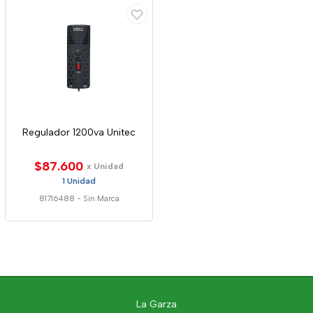
Regulador 1200va Unitec
$87.600
x Unidad
1 Unidad
81716488
-
Sin Marca
La Garza