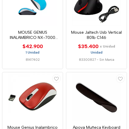
MOUSE GENIUS
Mouse Jaltech Usb Vertical
INALAMBRICO NX-7000
801b C146
BLUEEYE AZUL
$42.900
$35.400
x Unidad
1 Unidad
Unidad
81417402
83300827
-
Sin Marca
Mouse Genius Inalambrico
Apoya Muñeca Keyboard