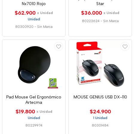
Nx7010 Rojo
Star
$62.900
$36.000
x Unidad
x Unidad
Unidad
80223624
-
Sin Marca
80300920
-
Sin Marca
Pad Mouse Gel Ergonómico
MOUSE GENIUS USB DX-110
Artecma
$19.800
$24.900
x Unidad
Unidad
1 Unidad
80229974
80301484