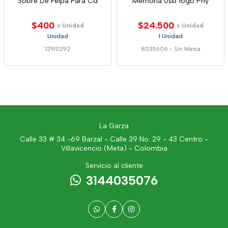
Sobre De Felpa Para Cd
Memoria Usb 16gb Pny
$400
$24.500
x Unidad
x Unidad
Unidad
1 Unidad
12910292
80311606
-
Sin Marca
La Garza
Calle 33 # 34 -69 Barzal - Calle 39 No. 29 - 43 Centro -
Villavicencio (Meta) - Colombia
Servicio al cliente
3144035076