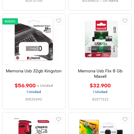
82570756
80314802
-
Sin Marca
NUEVO
Memoria Usb 32gb Kingston
Memoria Usb Flix 8 Gb
Maxell
$56.900
$32.900
x Unidad
1 Unidad
1 Unidad
81825690
82577222