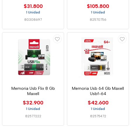
$31.800
$105.800
1 Unidad
1 Unidad
80308697
82570756
Memoria Usb Flix 8 Gb
Memoria Usb 64 Gb Maxell
Maxell
Usbf-64
$32.900
$42.600
1 Unidad
1 Unidad
82577222
82575472