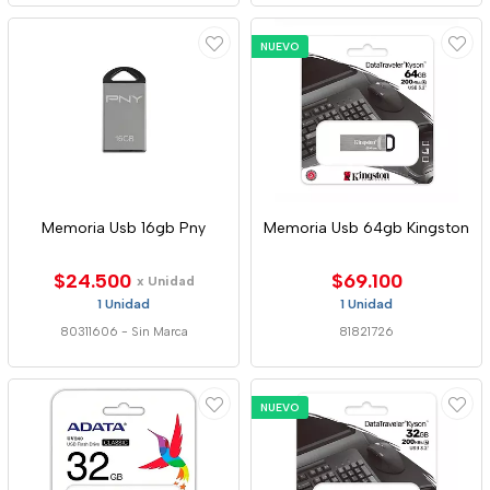
NUEVO
Memoria Usb 16gb Pny
Memoria Usb 64gb Kingston
$24.500
$69.100
x Unidad
1 Unidad
1 Unidad
80311606
-
Sin Marca
81821726
NUEVO