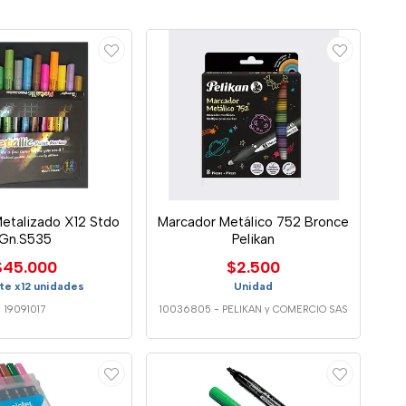
etalizado X12 Stdo
Marcador Metálico 752 Bronce
Gn.S535
Pelikan
$45.000
$2.500
te x12 unidades
Unidad
19091017
10036805
-
PELIKAN y COMERCIO SAS