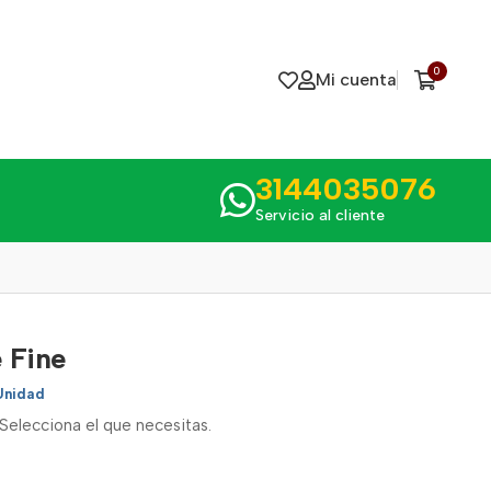
0
Mi cuenta
3144035076
Servicio al cliente
 Fine
Unidad
Selecciona el que necesitas.