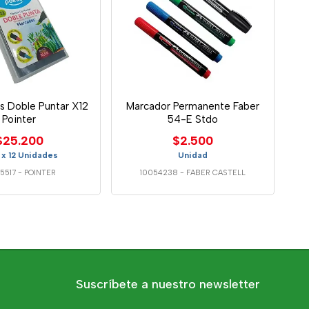
s Doble Puntar X12
Marcador Permanente Faber
Pointer
54-E Stdo
$25.200
$2.500
 x 12 Unidades
Unidad
5517
-
POINTER
10054238
-
FABER CASTELL
Suscríbete a nuestro newsletter