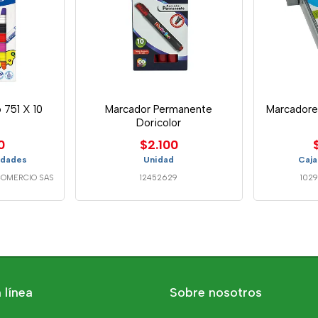
 751 X 10
Marcador Permanente
Marcadore
Doricolor
0
$2.100
idades
Unidad
Caja
COMERCIO SAS
12452629
1029
 línea
Sobre nosotros