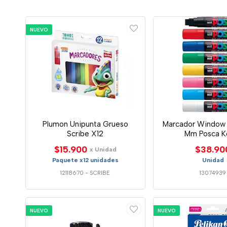
NUEVO
Plumon Unipunta Grueso
Marcador Window V
Scribe X12
Mm Posca K
$15.900
$38.90
x Unidad
Paquete x12 unidades
Unidad
12118670
-
SCRIBE
13074939
NUEVO
NUEVO