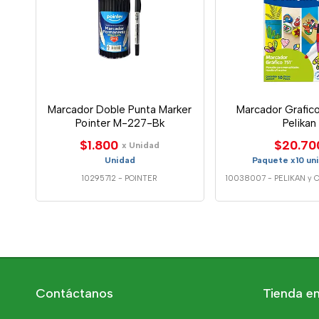
Marcador Doble Punta Marker
Marcador Grafico
Pointer M-227-Bk
Pelikan
$1.800
$20.70
x Unidad
Unidad
Paquete x10 un
10295712
-
POINTER
10038007
-
PELIKAN y 
Contáctanos
Tienda en