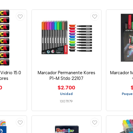
idrio 15.0
Marcador Permanente Kores
Marcador M
ores
P1-M Stdo 22107
0
$2.700
Unidad
Paque
13071179