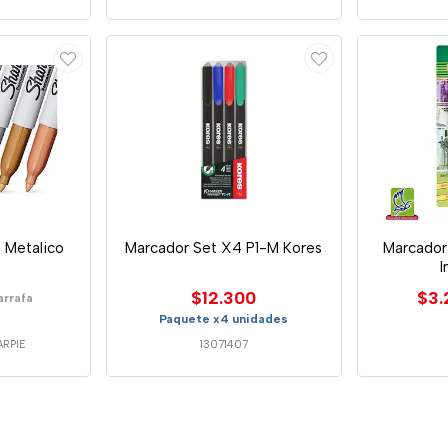
 Metalico
Marcador Set X4 P1-M Kores
Marcador 
$12.300
$3.
arrafa
Paquete x4 unidades
RPIE
13071407