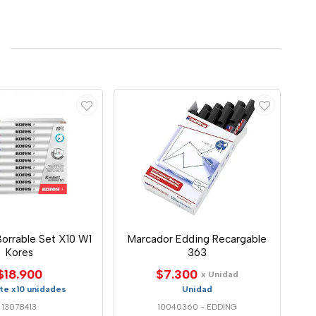
orrable Set X10 W1
Marcador Edding Recargable
Kores
363
$18.900
$7.300
x Unidad
te x10 unidades
Unidad
13078413
10040360
-
EDDING