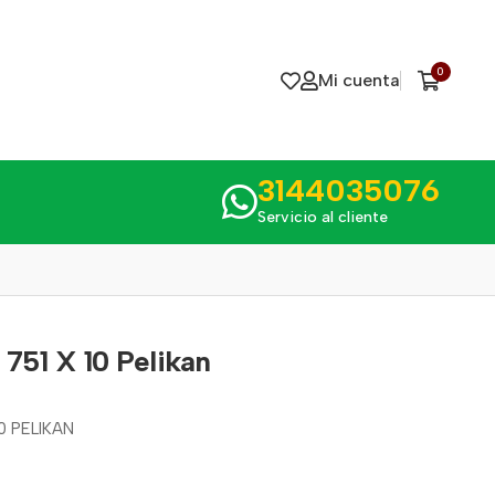
0
Mi cuenta
3144035076
Servicio al cliente
751 X 10 Pelikan
0 PELIKAN