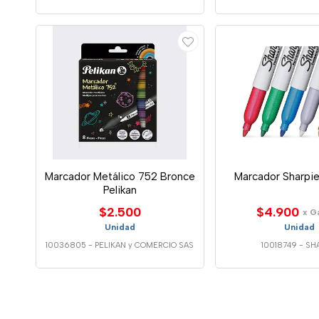
Marcador Metálico 752 Bronce
Marcador Sharpie
Pelikan
$2.500
$4.900
x G
Unidad
Unidad
10036805
-
PELIKAN y COMERCIO SAS
10018749
-
SHA