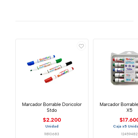
Marcador Borrable Doricolor
Marcador Borrable
Stdo
X5
$2.200
$17.60
Unidad
Caja x5 Unid
11810683
12459482