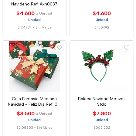
Navideño Ref: Axn0037
$4.600
$4.600
x Unidad
Unidad
Unidad
31714784
-
Sin Marca
31150492
Caja Fantasia Mediana
Balaca Navidad Motivos
Navidad - Feliz Dia Ref: 01-
Stdo
02-03-10-11-12-13
$8.500
$7.800
x Unidad
Unidad
Unidad
32108303
-
Sin Marca
30621202