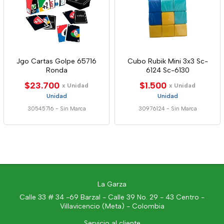
Jgo Cartas Golpe 65716
Cubo Rubik Mini 3x3 Sc-
Ronda
6124 Sc-6130
$23.700
$1.500
x Unidad
x Unidad
Unidad
Unidad
30545716
-
Sin Marca
30976124
-
Sin Marca
La Garza
Calle 33 # 34 -69 Barzal - Calle 39 No. 29 - 43 Centro -
Villavicencio (Meta) - Colombia
Servicio al cliente